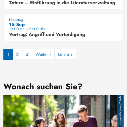
Zotero – Einführung in die Literaturverwaltung
Dienstag
15 Sep
19:00 Uhr - 21:00 Uhr
Vortrag: Angriff und Verteidigung
Seitennummerierung
Nächste Seite
Letzte Seite
1
2
3
Weiter ›
Letzte »
Wonach suchen Sie?
Image
Jan von Allwörden/DAAD