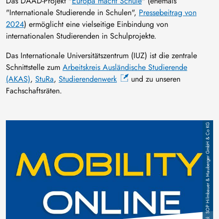
Das DAAD-Projekt "
Europa macht Schule
" (ehemals
"Internationale Studierende in Schulen",
Pressebeitrag von
2024
) ermöglicht eine vielseitige Einbindung von
internationalen Studierenden in Schulprojekte.
Das Internationale Universitätszentrum (IUZ) ist die zentrale
Schnittstelle zum
Arbeitskreis Ausländische Studierende
(AKAS)
,
StuRa
,
Studierendenwerk
und zu unseren
Fachschaftsräten.
Bild
SOP Hilmbauer & Mauberger GmbH & Co KG