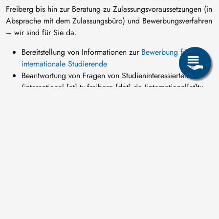
Freiberg bis hin zur Beratung zu Zulassungsvoraussetzungen (in
Absprache mit dem Zulassungsbüro) und Bewerbungsverfahren
– wir sind für Sie da.
Bereitstellung von Informationen zur
Bewerbung für
internationale Studierende
Beantwortung von Fragen von Studieninteressierten
(
international
[at]
tu-freiberg
[dot]
de
(international[at]tu-
freiberg[dot]de)
), allgemeine Informationen zu
Zulassungsvoraussetzungen und Bewerbungsverfahren für
ausländische Studierende
Unterstützung bei der
Visumsbeantragung
und anderen
rechtlichen Angelegenheiten
Administration des
Buddy-Programms
Orientierungsveranstaltungen
und
Kulturaustauschprogramme
allgemeine Hinweise zur Jobsuche und
Studienfinanzierung
Unterstützung vor und während des Studiums z.B. Hilfe