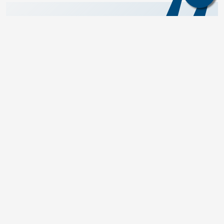
Die Gesteine müssen zunächst 
gebrochen, anschließend fein 
zerkleinert und gemahlen werden, um 
schließlich die Extraktion der Seltenen 
Erden zu ermöglichen.
Prof. Dr. Thomas Seifert, Professor 
für Geologie und Metallogenie von 
Erz- und Nichterze-Lagerstätten