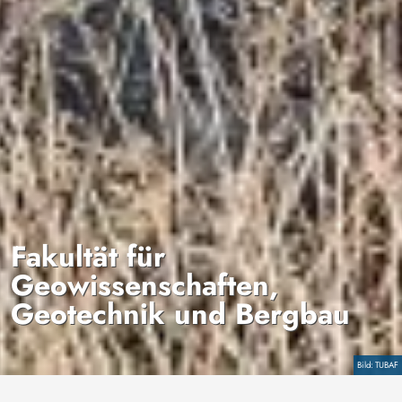
Fakultät für
Geowissenschaften,
Geotechnik und Bergbau
Copyright
TUBAF