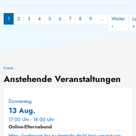
Steffen Trümper
Carsten Drebenstedt
Seitennummerierung
1
2
3
4
5
6
7
8
9
…
Weiter
L
Nächste Se
›
»
Events
Anstehende Veranstaltungen
Donnerstag
13 Aug.
17:00 Uhr - 18:00 Uhr
Online-Elternabend
https://webroom.hrz.tu-chemnitz.de/gl/mai-cae-ez4-vao