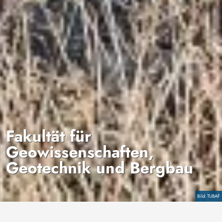
Fakultät für
Geowissenschaften,
Geotechnik und Bergbau
Copyright
TUBAF