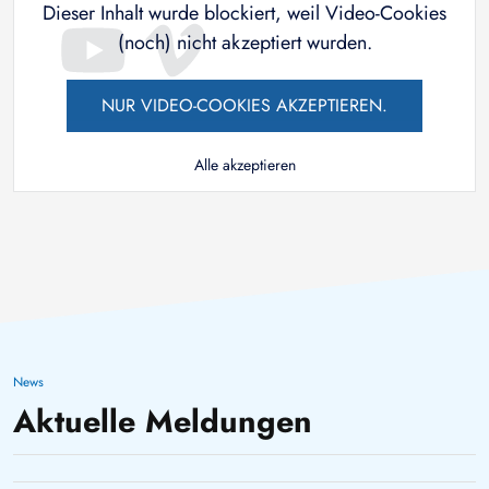
Dieser Inhalt wurde blockiert, weil Video-Cookies
(noch) nicht akzeptiert wurden.
NUR VIDEO-COOKIES AKZEPTIEREN.
Alle akzeptieren
Wissen, das tiefer geht
Neues Geoarchiv entdeckt:
3. August 2026
News
Faszination Weltraum: TUBAF-
Versteinertes Holz erzählt 300
Aktuelle Meldungen
Studierende greifen auf Kreta
24. Juli 2026
Millionen Jahre Erdgeschichte
14. Juli 2026
nach den Sternen