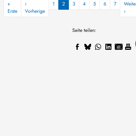
Seitennummerierung
«
‹
1
2
3
4
5
6
7
Weite
Erste Seite
Vorherige Seite
Näch
Erste
Vorherige
›
Seite teilen: