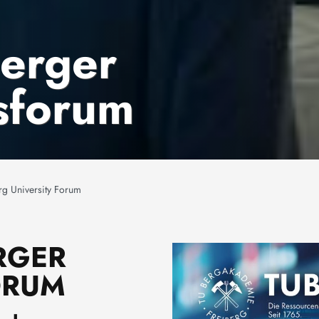
berger
tsforum
g University Forum
ERGER
Image
ORUM