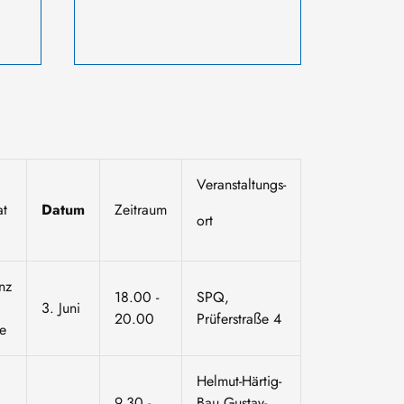
Veranstaltungs-
at
Datum
Zeitraum
ort
nz
18.00 -
SPQ,
3. Juni
20.00
Prüferstraße 4
ne
Helmut-Härtig-
9.30 -
Bau Gustav-