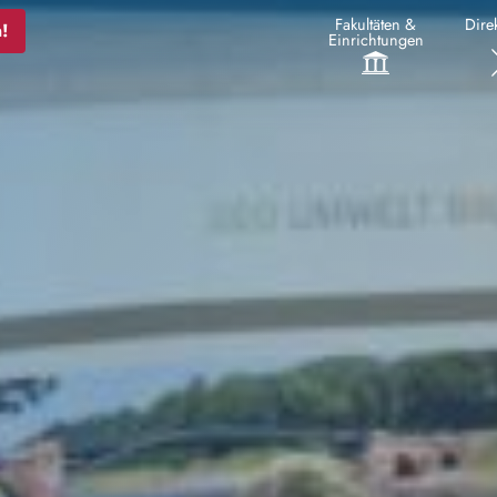
Fakultäten &
Direk
!
Einrichtungen