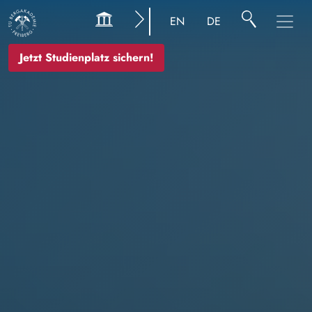
Bild
EN
DE
Jetzt Studienplatz sichern!