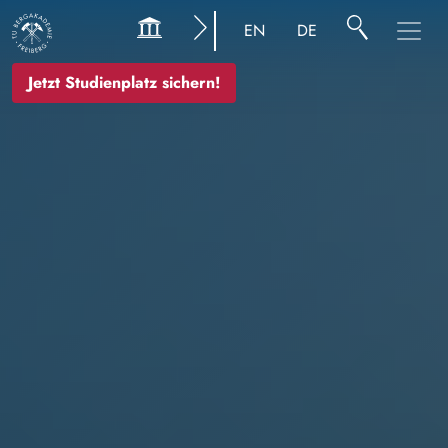
Bild
EN
DE
Jetzt Studienplatz sichern!