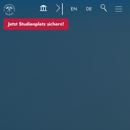
Bild
EN
DE
Jetzt Studienplatz sichern!