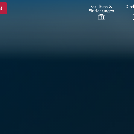
Fakultäten &
Direk
!
Einrichtungen