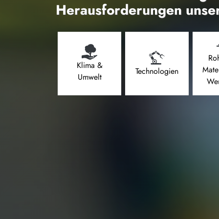
Herausforderungen unser
Roh
Klima &
Mate
Technologien
Umwelt
Wer