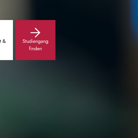
t &
Studiengang
finden