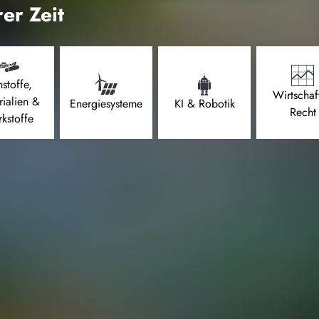
er Zeit
stoffe,
Wirtschaf
rialien &
Energiesysteme
KI & Robotik
Recht
kstoffe