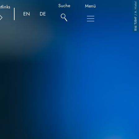
TUBAF / A. Hiekel
Suche
Menü
tlinks
EN
DE