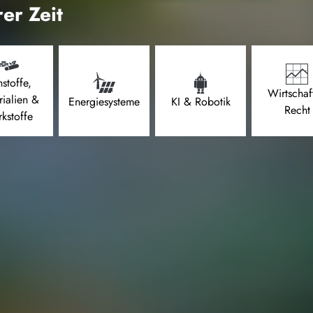
er Zeit
stoffe,
Wirtschaf
rialien &
Energiesysteme
KI & Robotik
Recht
kstoffe