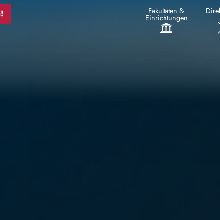
Fakultäten &
Direk
!
Einrichtungen