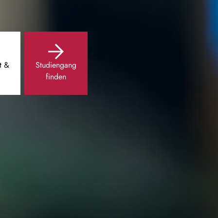
t &
Studiengang
finden