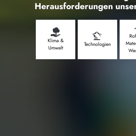
Herausforderungen unser
Roh
Klima &
Mate
Technologien
Umwelt
Wer