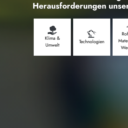
Herausforderungen unser
Roh
Klima &
Mate
Technologien
Umwelt
Wer