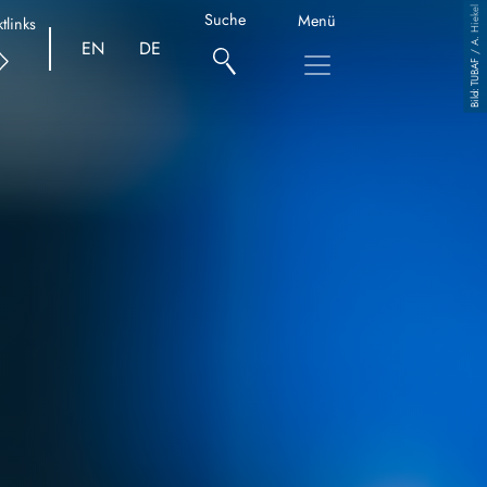
TUBAF / A. Hiekel
Suche
Menü
tlinks
EN
DE