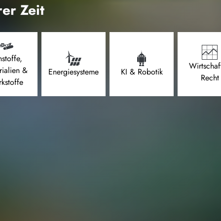
er Zeit
stoffe,
Wirtschaf
rialien &
Energiesysteme
KI & Robotik
Recht
kstoffe