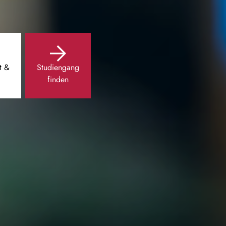
t &
Studiengang
finden