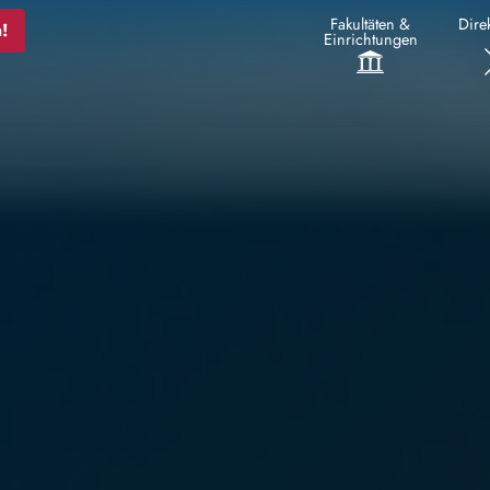
Fakultäten &
Direk
!
Einrichtungen