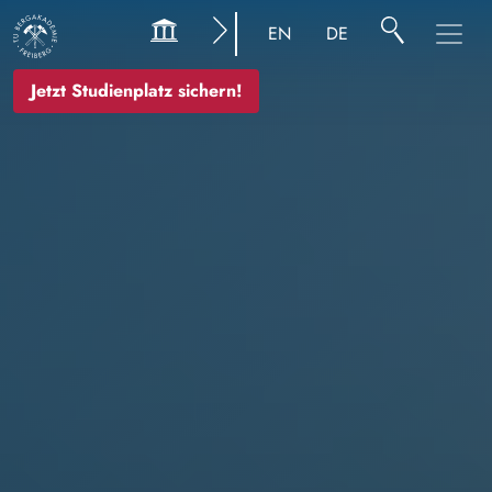
Bild
EN
DE
Jetzt Studienplatz sichern!