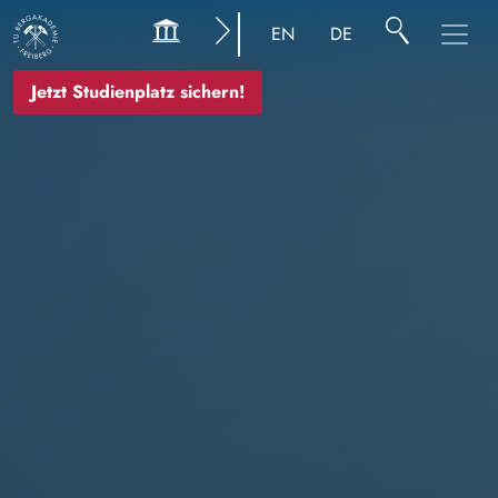
Bild
EN
DE
Jetzt Studienplatz sichern!