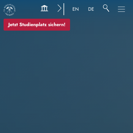
Bild
EN
DE
Jetzt Studienplatz sichern!