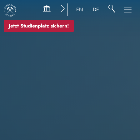
Image
EN
DE
Jetzt Studienplatz sichern!