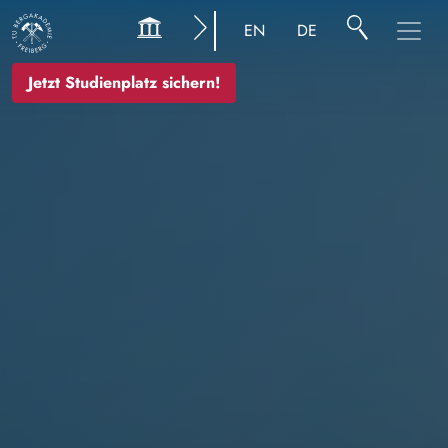
Bild
EN
DE
Jetzt Studienplatz sichern!