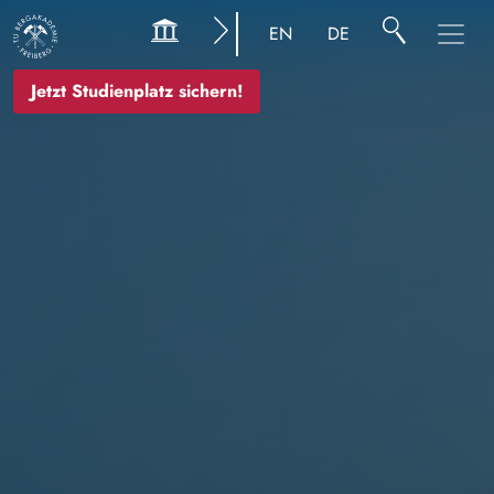
Bild
EN
DE
Jetzt Studienplatz sichern!