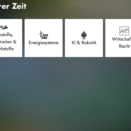
er Zeit
stoffe,
Wirtschaf
rialien &
Energiesysteme
KI & Robotik
Recht
kstoffe