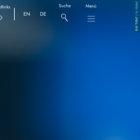
TUBAF / A. Hiekel
Suche
Menü
tlinks
EN
DE