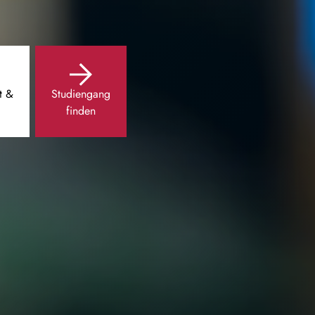
t &
Studiengang
finden