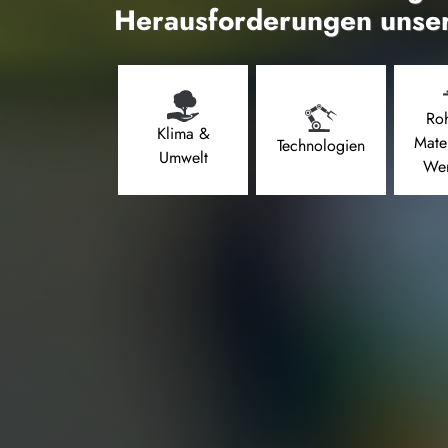
Herausforderungen unser
Roh
Klima &
Mate
Technologien
Umwelt
Wer