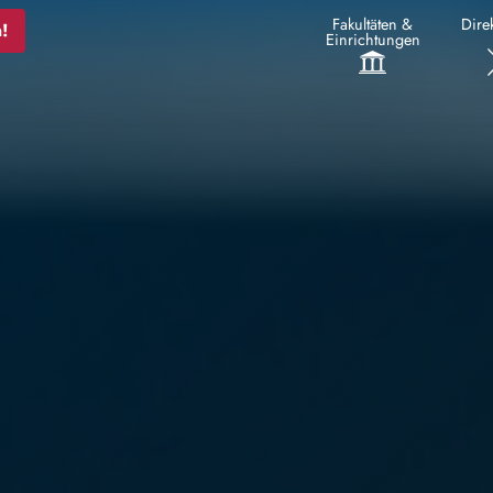
Fakultäten &
Direk
!
Einrichtungen