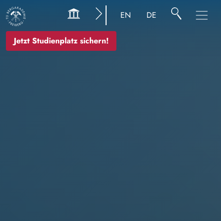
Image
EN
DE
Jetzt Studienplatz sichern!