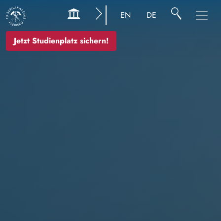
Image
EN
DE
Jetzt Studienplatz sichern!