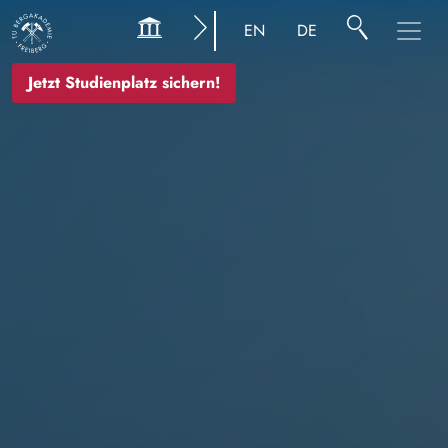
Bild
EN
DE
Jetzt Studienplatz sichern!