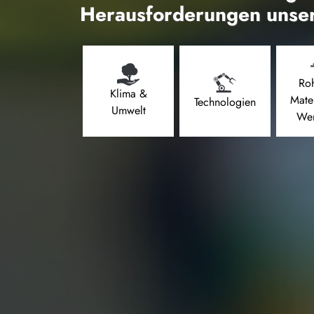
Herausforderungen unser
Roh
Klima &
Mate
Technologien
Umwelt
Wer