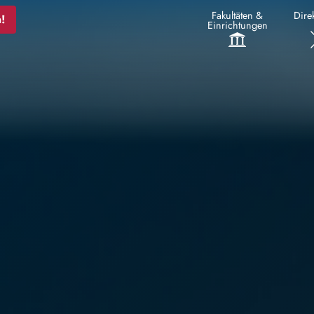
Fakultäten &
Direk
!
Einrichtungen