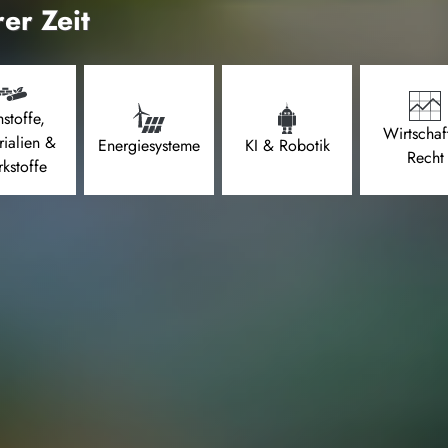
er Zeit
stoffe,
Wirtschaf
rialien &
Energiesysteme
KI & Robotik
Recht
kstoffe