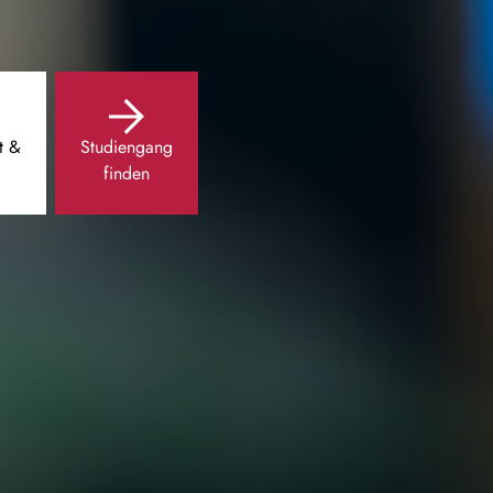
t &
Studiengang
finden