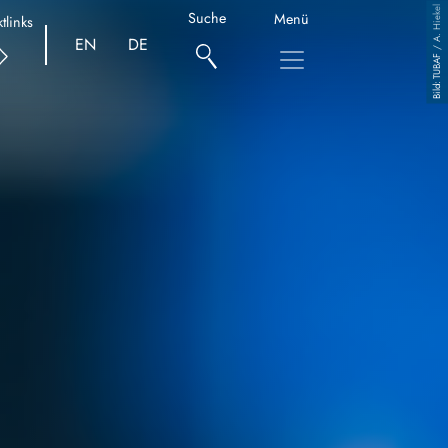
TUBAF / A. Hiekel
Suche
Menü
tlinks
EN
DE