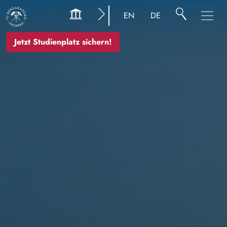
Bild
EN
DE
Jetzt Studienplatz sichern!