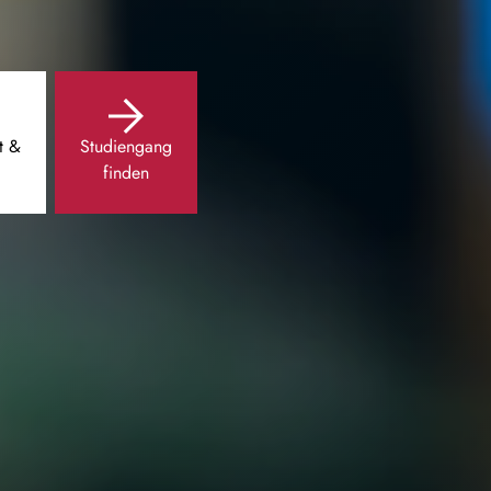
t &
Studiengang
finden