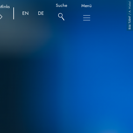
TUBAF / A. Hiekel
Suche
Menü
tlinks
EN
DE