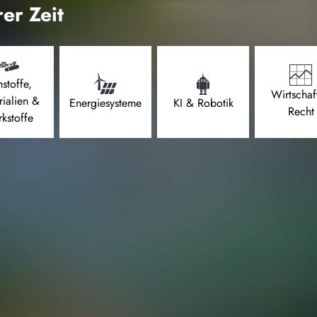
er Zeit
stoffe,
Wirtschaf
rialien &
Energiesysteme
KI & Robotik
Recht
kstoffe