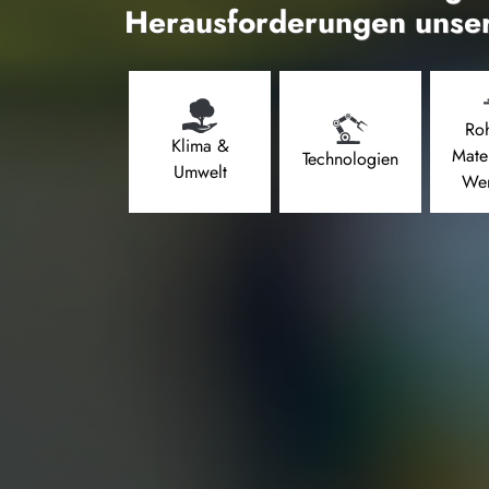
Herausforderungen unser
Roh
Klima &
Mate
Technologien
Umwelt
Wer