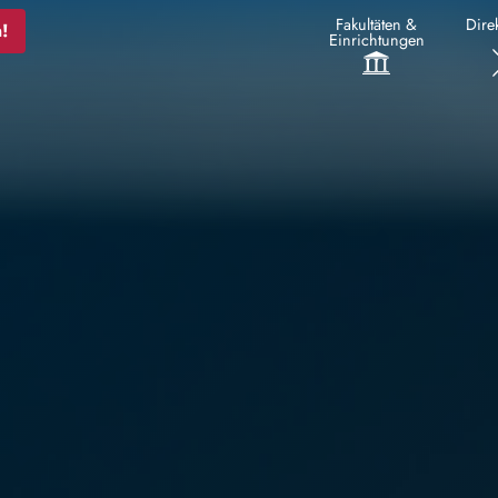
Fakultäten &
Direk
!
Einrichtungen