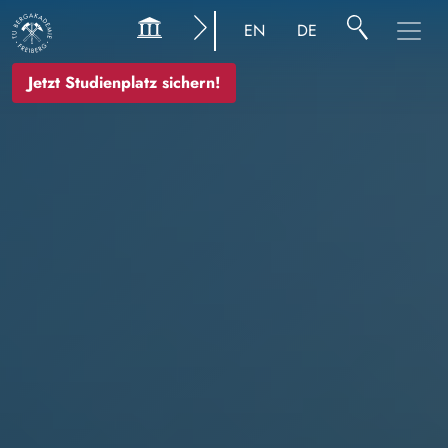
Bild
EN
DE
Jetzt Studienplatz sichern!