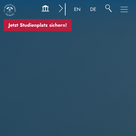
Image
EN
DE
Jetzt Studienplatz sichern!