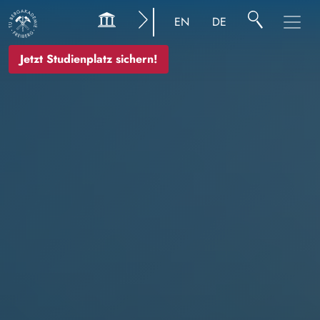
Image
EN
DE
Jetzt Studienplatz sichern!