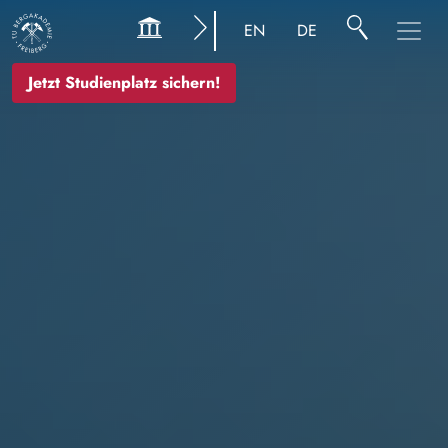
Bild
EN
DE
Jetzt Studienplatz sichern!