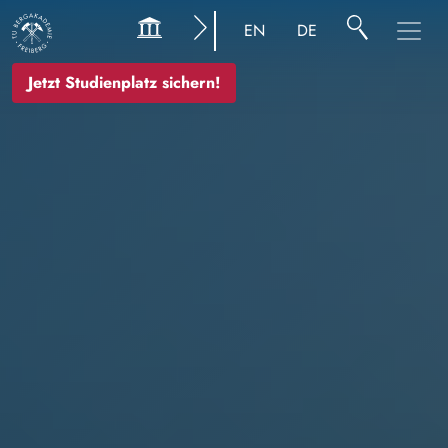
Bild
EN
DE
Jetzt Studienplatz sichern!