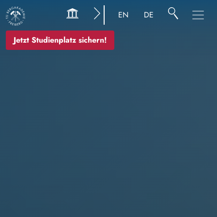
Bild
EN
DE
Jetzt Studienplatz sichern!