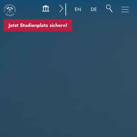
Bild
EN
DE
Jetzt Studienplatz sichern!