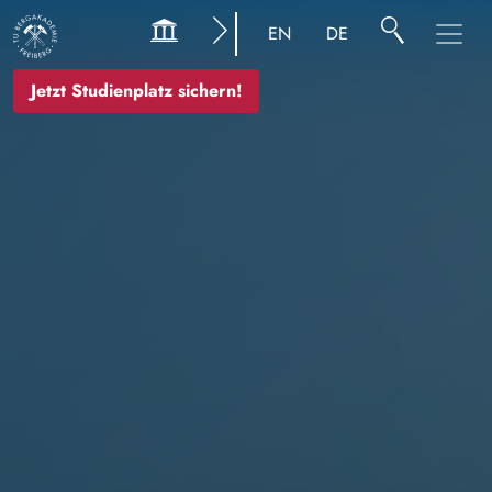
Bild
EN
DE
Jetzt Studienplatz sichern!