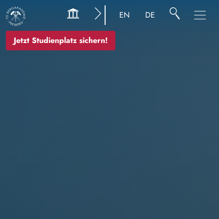
Bild
EN
DE
Jetzt Studienplatz sichern!