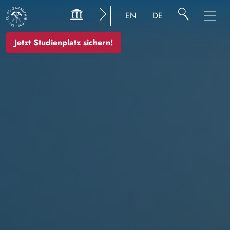
Bild
EN
DE
Jetzt Studienplatz sichern!