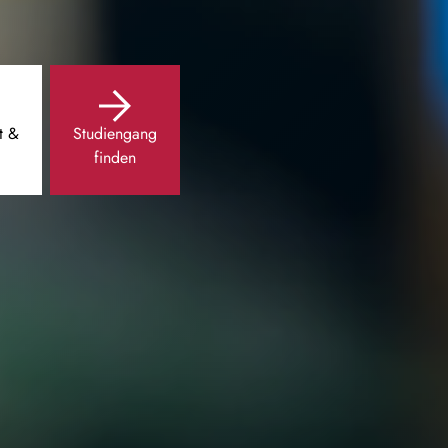
t &
Studiengang
finden