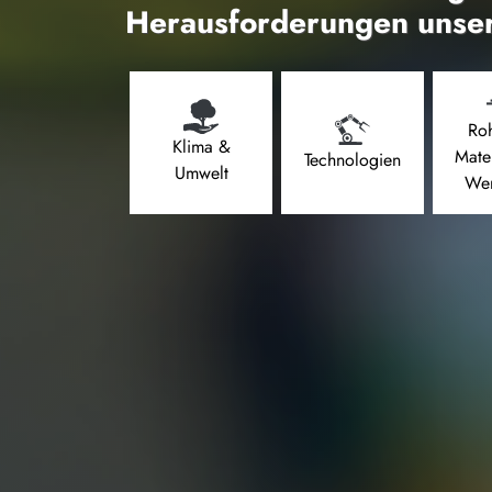
Herausforderungen unser
Roh
Klima &
Mate
Technologien
Umwelt
Wer