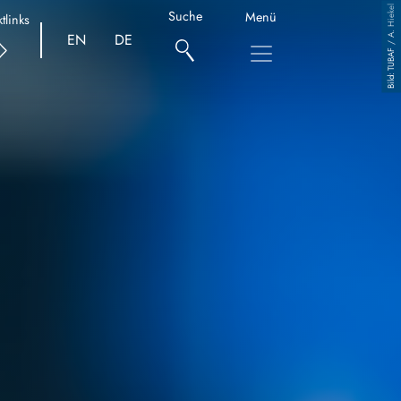
TUBAF / A. Hiekel
Suche
Menü
tlinks
EN
DE