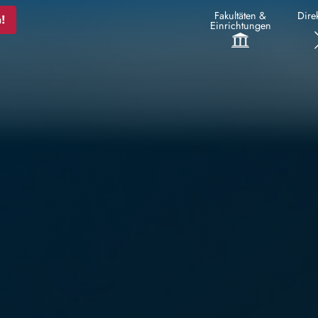
Fakultäten &
Direk
!
Einrichtungen