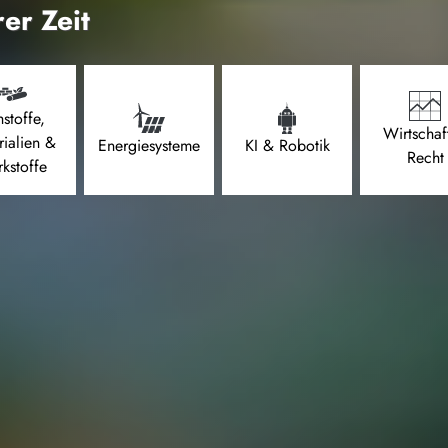
er Zeit
stoffe,
Wirtschaf
rialien &
Energiesysteme
KI & Robotik
Recht
kstoffe